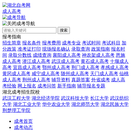
成人高考
成考导航
搜索
报考指南
招生简章
报名条件
报考费用
成考专业
考试时间
考试科目
加
分政策
准考证打印
现场报名确认
录取查询
政策指南
报名时
间
录取分数线
成绩查询
襄阳成人高考
神农架成人高考
恩施
成人高考
潜江成人高考
武汉成人高考
黄石成人高考
十堰成人
高考
宜昌成人高考
鄂州成人高考
荆门成人高考
孝感成人高考
黄冈成人高考
咸宁成人高考
随州成人高考
天门成人高考
仙桃
成人高考
荆州成人高考
辅导资料
真题答案
外省成考
成人高
考经验
网上报名
成考问答
新手指南
辅导报名专题
湖北成考招生院校
武汉工程大学
湖北经济学院
武汉科技大学
长江大学
武汉纺织
大学
湖北工业大学
华中农业大学
湖北师范大学
湖北民族大学
荆楚理工学院
成考首页
成考动态