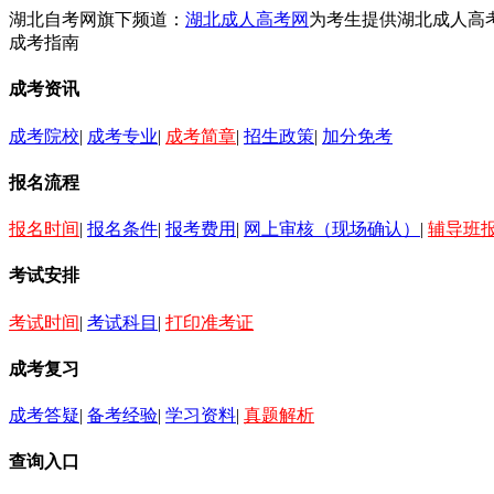
湖北自考网旗下频道：
湖北成人高考网
为考生提供湖北成人高
成考指南
成考资讯
成考院校
|
成考专业
|
成考简章
|
招生政策
|
加分免考
报名流程
报名时间
|
报名条件
|
报考费用
|
网上审核（现场确认）
|
辅导班
考试安排
考试时间
|
考试科目
|
打印准考证
成考复习
成考答疑
|
备考经验
|
学习资料
|
真题解析
查询入口