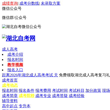
成绩查询
|
成考分数线
|
未录取方案
微信公众号
微信群/公众号
成人高考
成考介绍
报名时间
教学视频
报名入口
距离2026年湖北成人高考考试
天
免费领取湖北成人高考复习礼
成考首页
成考动态
报名时间
报名条件
报考费用
考试时间
考试科目
加分政策
现场
成考简章
成考院校
成考专业
成考答疑
成考经验
辅导资料
高中起点
专升本