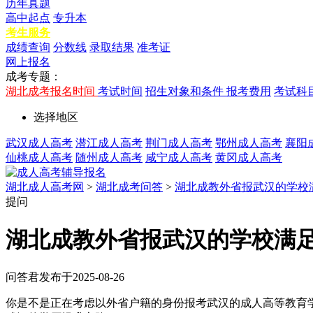
历年真题
高中起点
专升本
考生服务
成绩查询
分数线
录取结果
准考证
网上报名
成考专题：
湖北成考报名时间
考试时间
招生对象和条件
报考费用
考试科
选择地区
武汉成人高考
潜江成人高考
荆门成人高考
鄂州成人高考
襄阳
仙桃成人高考
随州成人高考
咸宁成人高考
黄冈成人高考
湖北成人高考网
>
湖北成考问答
>
湖北成教外省报武汉的学校
提问
湖北成教外省报武汉的学校满
问答君
发布于2025-08-26
你是不是正在考虑以外省户籍的身份报考武汉的成人高等教育