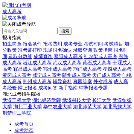
成人高考
成考导航
搜索
报考指南
招生简章
报名条件
报考费用
成考专业
考试时间
考试科目
加
分政策
准考证打印
现场报名确认
录取查询
政策指南
报名时
间
录取分数线
成绩查询
襄阳成人高考
神农架成人高考
恩施
成人高考
潜江成人高考
武汉成人高考
黄石成人高考
十堰成人
高考
宜昌成人高考
鄂州成人高考
荆门成人高考
孝感成人高考
黄冈成人高考
咸宁成人高考
随州成人高考
天门成人高考
仙桃
成人高考
荆州成人高考
辅导资料
真题答案
外省成考
成人高
考经验
网上报名
成考问答
新手指南
辅导报名专题
湖北成考招生院校
武汉工程大学
湖北经济学院
武汉科技大学
长江大学
武汉纺织
大学
湖北工业大学
华中农业大学
湖北师范大学
湖北民族大学
荆楚理工学院
成考首页
成考动态