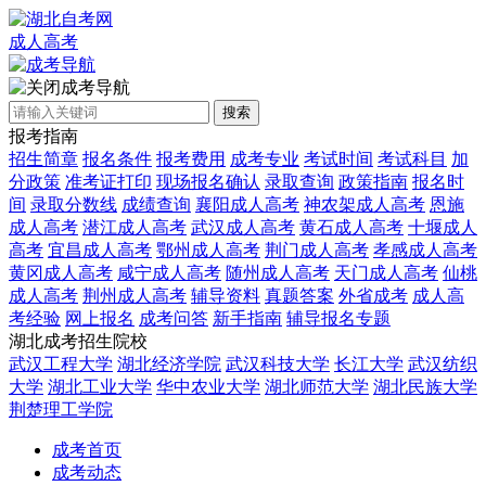
成人高考
成考导航
搜索
报考指南
招生简章
报名条件
报考费用
成考专业
考试时间
考试科目
加
分政策
准考证打印
现场报名确认
录取查询
政策指南
报名时
间
录取分数线
成绩查询
襄阳成人高考
神农架成人高考
恩施
成人高考
潜江成人高考
武汉成人高考
黄石成人高考
十堰成人
高考
宜昌成人高考
鄂州成人高考
荆门成人高考
孝感成人高考
黄冈成人高考
咸宁成人高考
随州成人高考
天门成人高考
仙桃
成人高考
荆州成人高考
辅导资料
真题答案
外省成考
成人高
考经验
网上报名
成考问答
新手指南
辅导报名专题
湖北成考招生院校
武汉工程大学
湖北经济学院
武汉科技大学
长江大学
武汉纺织
大学
湖北工业大学
华中农业大学
湖北师范大学
湖北民族大学
荆楚理工学院
成考首页
成考动态