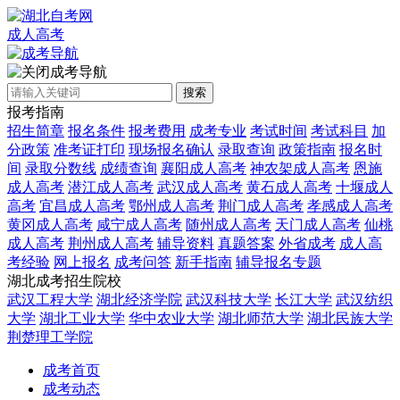
成人高考
成考导航
搜索
报考指南
招生简章
报名条件
报考费用
成考专业
考试时间
考试科目
加
分政策
准考证打印
现场报名确认
录取查询
政策指南
报名时
间
录取分数线
成绩查询
襄阳成人高考
神农架成人高考
恩施
成人高考
潜江成人高考
武汉成人高考
黄石成人高考
十堰成人
高考
宜昌成人高考
鄂州成人高考
荆门成人高考
孝感成人高考
黄冈成人高考
咸宁成人高考
随州成人高考
天门成人高考
仙桃
成人高考
荆州成人高考
辅导资料
真题答案
外省成考
成人高
考经验
网上报名
成考问答
新手指南
辅导报名专题
湖北成考招生院校
武汉工程大学
湖北经济学院
武汉科技大学
长江大学
武汉纺织
大学
湖北工业大学
华中农业大学
湖北师范大学
湖北民族大学
荆楚理工学院
成考首页
成考动态