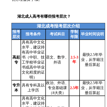
湖北成人高考有哪些报考层次？
湖北成考报考层次介绍
报考
学制
报考条件
考试科目
毕业时间说明
层次
年限
具有高中文化
水平，建议持
有高中毕业证
最快
2.5
年毕
高起
书（中职、技
语文、数学、
2.5-3
业，从学籍注
年
专
工学校毕业证
外语
册后算起
书或高中毕业
文化程度的证
明）
政治、外语、
最快
2.5
年毕
专升
具有专科及以
专业基础课
2.5年
业，从学籍注
本
上学历
（
8
大类）
册后算起
具有高中文化
水平，建议持