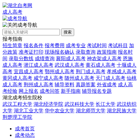
成人高考
成考导航
搜索
报考指南
招生简章
报名条件
报考费用
成考专业
考试时间
考试科目
加
分政策
准考证打印
现场报名确认
录取查询
政策指南
报名时
间
录取分数线
成绩查询
襄阳成人高考
神农架成人高考
恩施
成人高考
潜江成人高考
武汉成人高考
黄石成人高考
十堰成人
高考
宜昌成人高考
鄂州成人高考
荆门成人高考
孝感成人高考
黄冈成人高考
咸宁成人高考
随州成人高考
天门成人高考
仙桃
成人高考
荆州成人高考
辅导资料
真题答案
外省成考
成人高
考经验
网上报名
成考问答
新手指南
辅导报名专题
湖北成考招生院校
武汉工程大学
湖北经济学院
武汉科技大学
长江大学
武汉纺织
大学
湖北工业大学
华中农业大学
湖北师范大学
湖北民族大学
荆楚理工学院
成考首页
成考动态