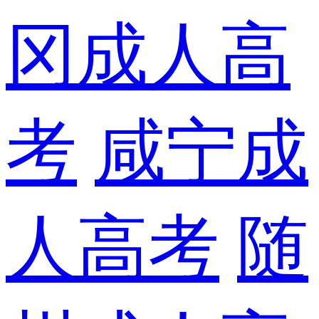
冈成人高
考
咸宁成
人高考
随