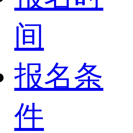
间
报名条
件