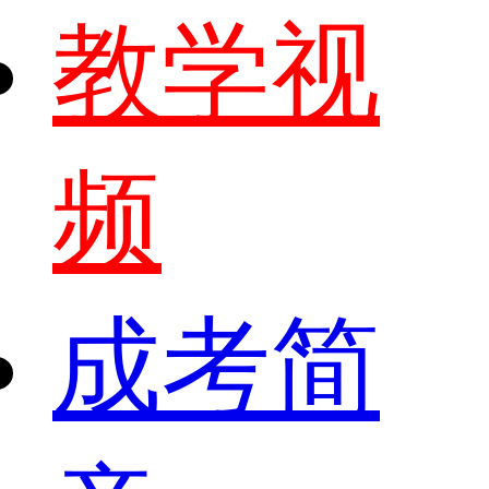
教学视
频
成考简