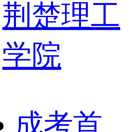
荆楚理工
学院
成考首