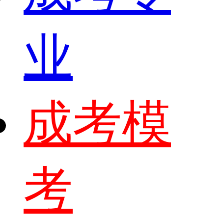
业
成考模
考