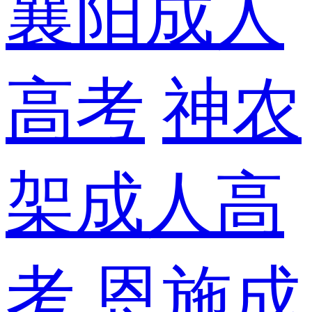
襄阳成人
高考
神农
架成人高
考
恩施成