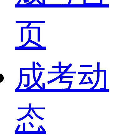
页
成考动
态