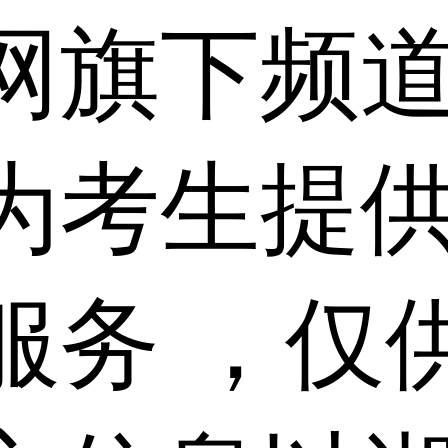
网旗下频
为考生提
服务 ，仅