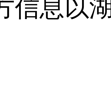
方信息以
。