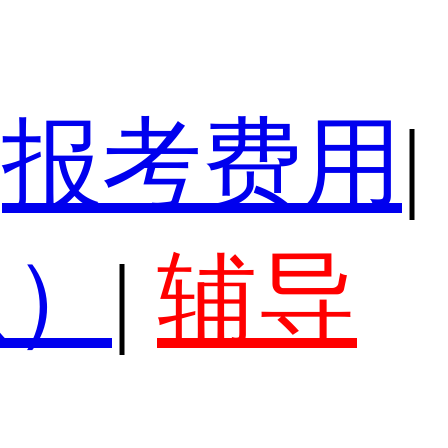
报考费用
|
认）
|
辅导