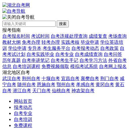
自考导航
搜索
报考指南
自考报名时间
考试时间
自考违规处理查询
成绩复查
考场查询
教材大纲
免考办理
转考办理
实践考核
毕业申请
学位英语培
训
学位申请
专升本
考生服务平台
自考报考动态
自考政策
自
考考试计划
自考实践毕业
自考专业
自考成绩查询
自考问答
历年真题
自考串讲笔记
自考考生手记
自考学习方法
外省自考
信息
自考培训课程
免费视频领取
模拟考试系统
自考网上报名
湖北地区自考
武汉自考
荆州自考
十堰自考
宜昌自考
襄樊自考
荆门自考
咸
宁自考
随州自考
恩施自考
鄂州自考
孝感自考
黄冈自考
黄石
自考
潜江自考
天门自考
仙桃自考
神农架自考
网站首页
报考动态
自考专业
自考培训
免费课程