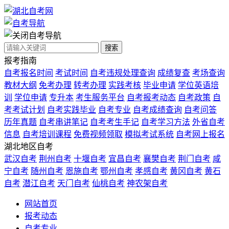
自考导航
搜索
报考指南
自考报名时间
考试时间
自考违规处理查询
成绩复查
考场查询
教材大纲
免考办理
转考办理
实践考核
毕业申请
学位英语培
训
学位申请
专升本
考生服务平台
自考报考动态
自考政策
自
考考试计划
自考实践毕业
自考专业
自考成绩查询
自考问答
历年真题
自考串讲笔记
自考考生手记
自考学习方法
外省自考
信息
自考培训课程
免费视频领取
模拟考试系统
自考网上报名
湖北地区自考
武汉自考
荆州自考
十堰自考
宜昌自考
襄樊自考
荆门自考
咸
宁自考
随州自考
恩施自考
鄂州自考
孝感自考
黄冈自考
黄石
自考
潜江自考
天门自考
仙桃自考
神农架自考
网站首页
报考动态
自考专业