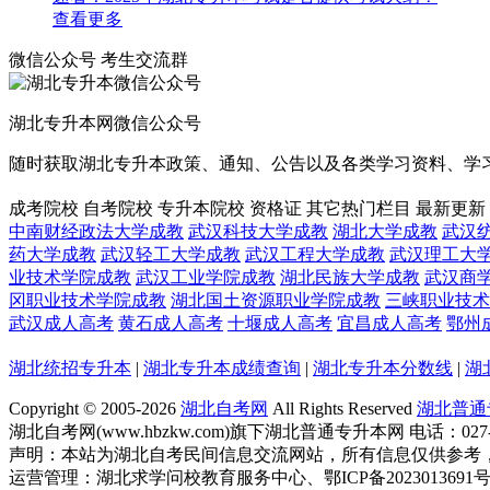
查看更多
微信公众号
考生交流群
湖北专升本网微信公众号
随时获取湖北专升本政策、通知、公告以及各类学习资料、学
成考院校
自考院校
专升本院校
资格证
其它热门栏目
最新更新
中南财经政法大学成教
武汉科技大学成教
湖北大学成教
武汉
药大学成教
武汉轻工大学成教
武汉工程大学成教
武汉理工大
业技术学院成教
武汉工业学院成教
湖北民族大学成教
武汉商
冈职业技术学院成教
湖北国土资源职业学院成教
三峡职业技术
武汉成人高考
黄石成人高考
十堰成人高考
宜昌成人高考
鄂州
湖北统招专升本
|
湖北专升本成绩查询
|
湖北专升本分数线
|
湖
Copyright © 2005-
2026
湖北自考网
All Rights Reserved
湖北普通
湖北自考网(www.hbzkw.com)旗下湖北普通专升本网 电话：027-8
声明：本站为湖北自考民间信息交流网站，所有信息仅供参考，欢迎各
运营管理：湖北求学问校教育服务中心、鄂ICP备2023013691