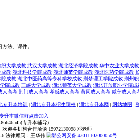
习方法、课件。
纺织大学成教
武汉大学成教
湖北经济学院成教
华中农业大学成教
学成教
湖北科技学院成教
湖北师范学院成教
湖北医药学院成教
学院成教
湖北中医药高等专科学校成教
荆楚理工学院成教
荆州职
学院成教
三峡大学成教
湖北师范大学成教
湖北开放职业学院成
成人高考
荆门成人高考
孝感成人高考
黄冈成人高考
咸宁成人高
北专升本培训
|
湖北专升本招生院校
|
湖北专升本网
|
网站地图
|
专升本微信群点击加入
6646545(专升本辅导)
机构合作洽谈 15972130058 邓老师
号-6 法律顾问：王华伟
鄂公网安备 42011102000050号