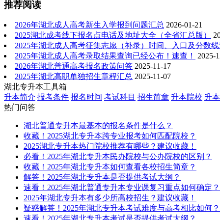
推荐阅读
2026年湖北成人高考新生入学报到问题汇总
2026-01-21
2025湖北成考线下报名点电话及地址大全（全省汇总版）
2
2025年湖北成人高考征集志愿（补录）时间、入口及分数
2025年湖北成人高考录取结果查询已经公布！速查！
2025-1
2026年湖北普通高考报名政策问答
2025-11-17
2025年湖北高职单独招生章程汇总
2025-11-07
湖北专升本工具箱
升本简介
报考条件
报名时间
考试科目
招生简章
升本院校
升本
热门问答
湖北普通专升本最基本的报名条件是什么？
收藏！2025湖北专升本跨专业报考如何匹配院校？
2025湖北专升本热门院校推荐有哪些？建议收藏！
必看！2025年湖北专升本民办院校与公办院校的区别？
收藏！2025年湖北专升本如何查看各校招生简章？
解答！2025年湖北专升本是否提供考试大纲？
速看！2025年湖北普通专升本专业课复习重点如何确定？
2025年湖北专升本有多少所高校招生？建议收藏！
疑惑解答！2025年湖北专升本考试难度与高考相比如何？
速看！2025年湖北专升本考试是否提供考试大纲？