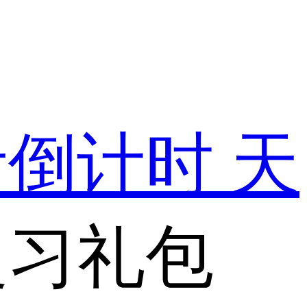
考倒计时
天
复习礼包