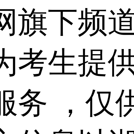
网旗下频
为考生提
服务 ，仅