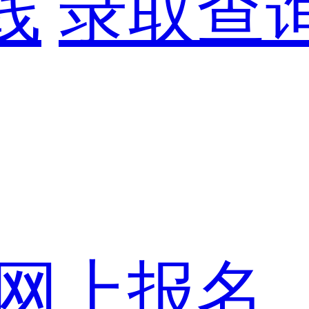
线
录取查
网上报名