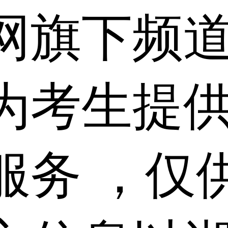
网旗下频
为考生提
服务 ，仅