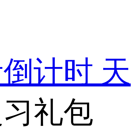
考倒计时
天
复习礼包