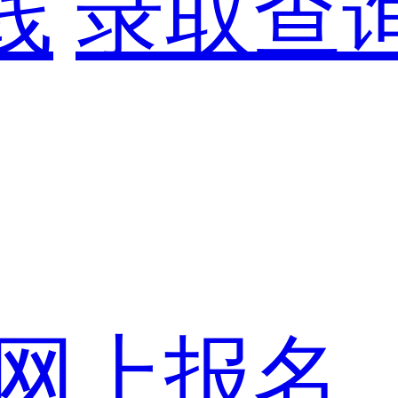
线
录取查
网上报名