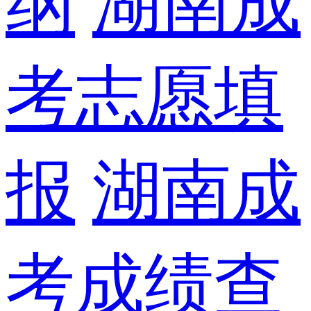
纲
湖南成
考志愿填
报
湖南成
考成绩查