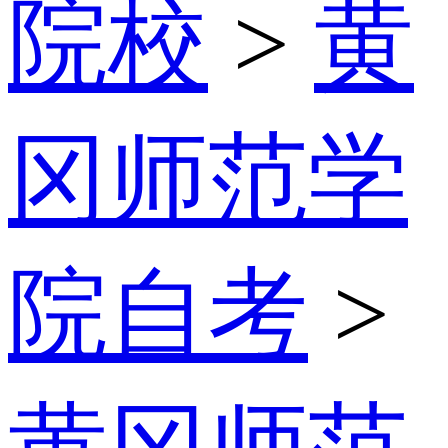
院校
>
黄
冈师范学
院自考
>