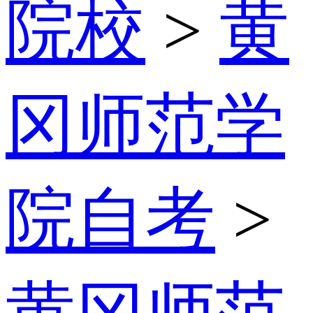
院校
>
黄
冈师范学
院自考
>