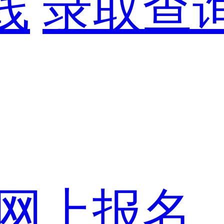
线
录取查
网上报名