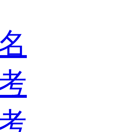
名
考
考