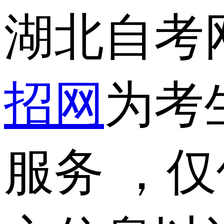
湖北自考
招网
为考
服务 ，