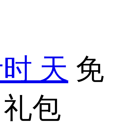
计时
天
免
习礼包