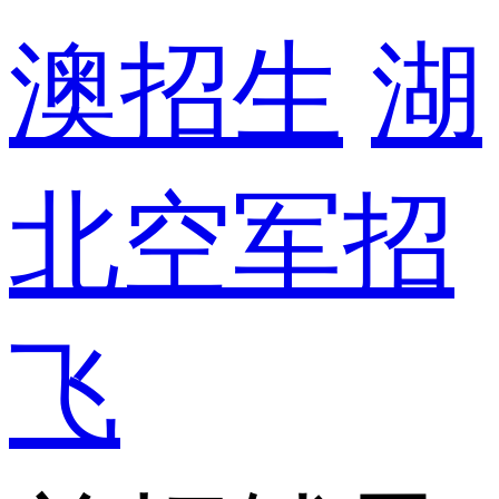
澳招生
湖
北空军招
飞