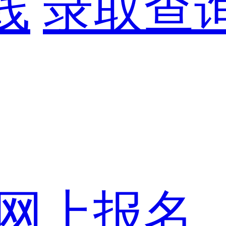
线
录取查
网上报名