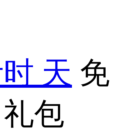
计时
天
免
习礼包