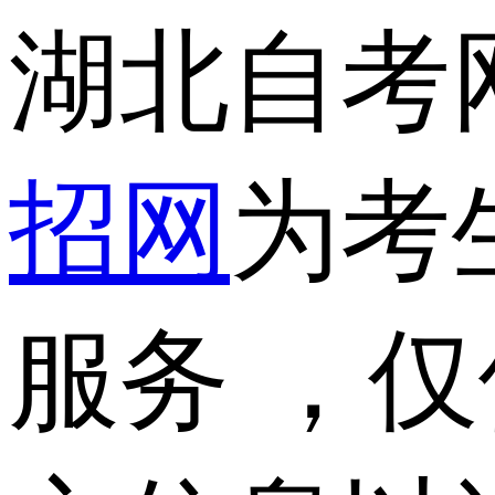
湖北自考
招网
为考
服务 ，