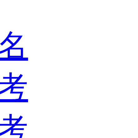
名
考
考