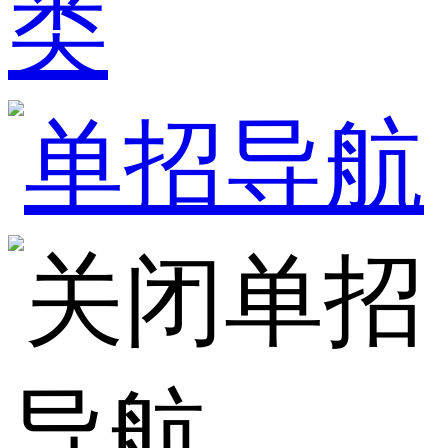
类
单招
导航