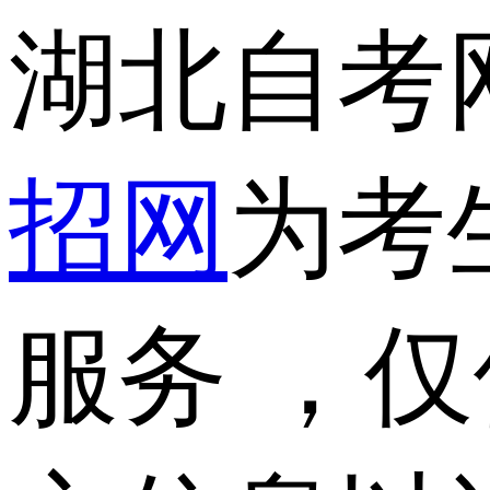
湖北自考
招网
为考
服务 ，