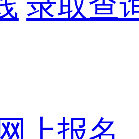
线
录取查
网上报名