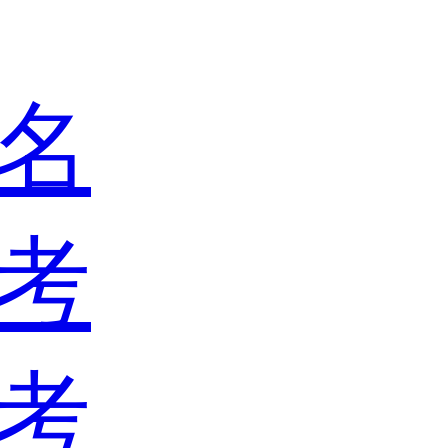
名
考
考