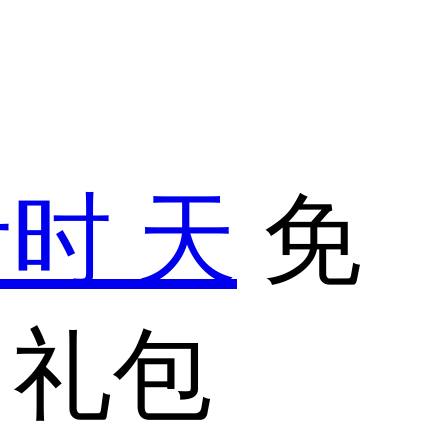
计时
天
免
习礼包