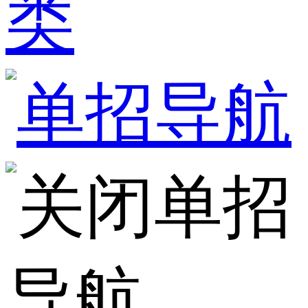
类
单招
导航