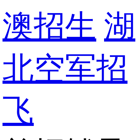
澳招生
湖
北空军招
飞