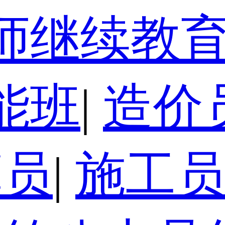
师继续教
能班
|
造价
算员
|
施工