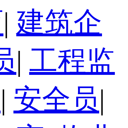
育
|
建筑企
员
|
工程监
员
|
安全员
|