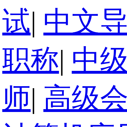
试
|
中文
职称
|
中
师
|
高级