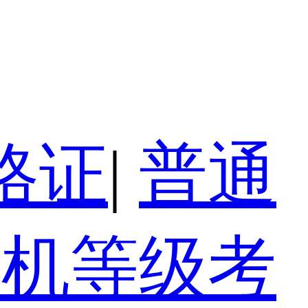
格证
|
普通
算机等级考