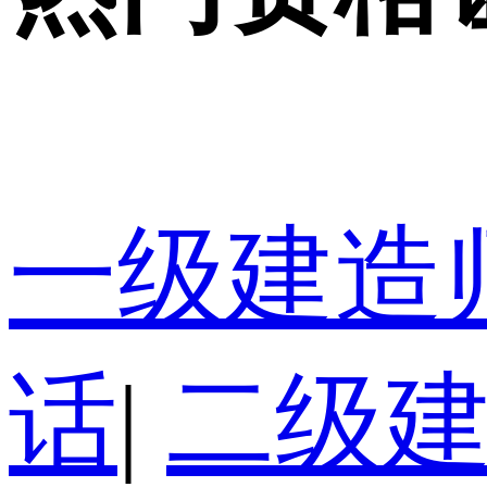
一级建造
话
|
二级