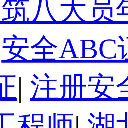
建筑八大员
安全ABC
证
|
注册安
工程师
|
湖