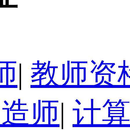
师
|
教师资
建造师
|
计