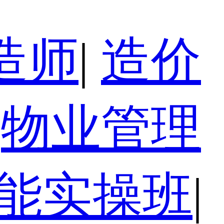
造师
|
造价
物业管理
技能实操班
|