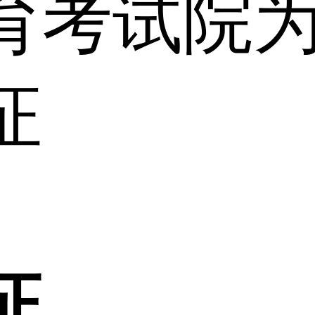
育考试院
证
证