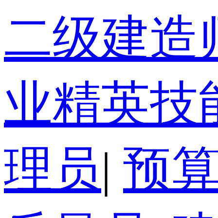
二级建造
业精英技
理员
|
预