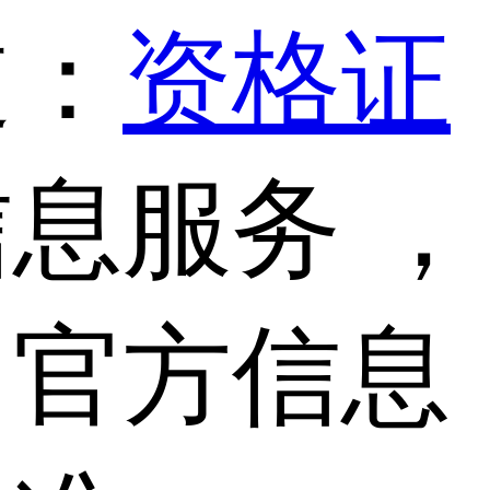
道：
资格证
息服务 ，
，官方信息