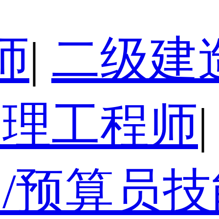
师
|
二级建
监理工程师
|
/预算员