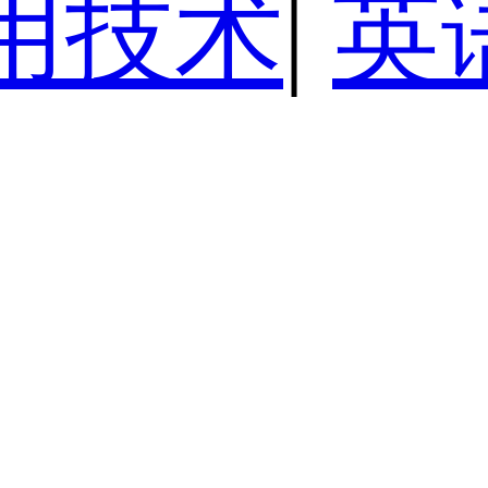
用技术
|
英