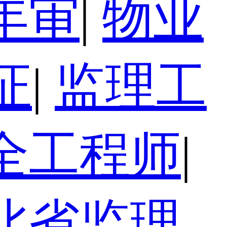
年审
|
物业
证
|
监理工
全工程师
|
北省监理