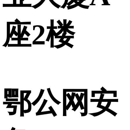
座2楼
鄂公网安