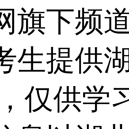
网旗下频
考生提供
 ，仅供学