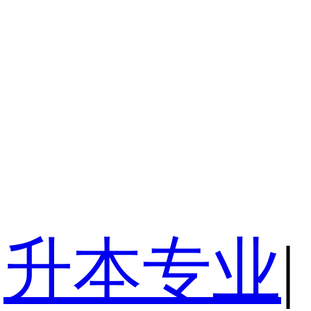
升本专业
|