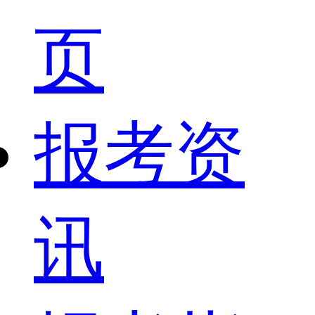
页
报考资
讯