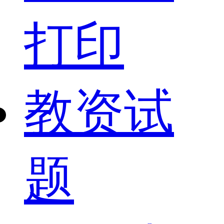
打印
教资试
题