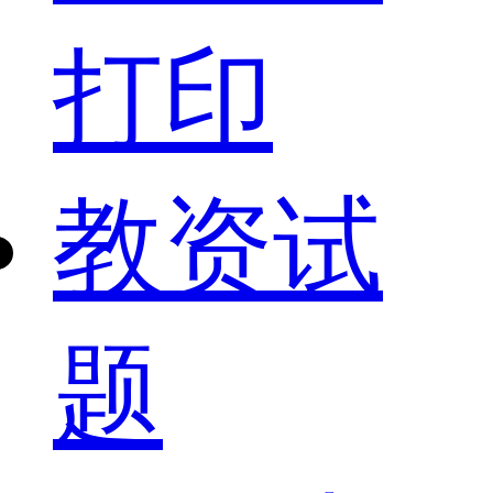
打印
教资试
题