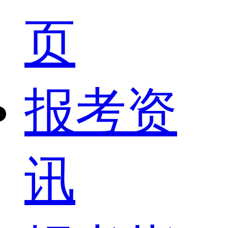
页
报考资
讯