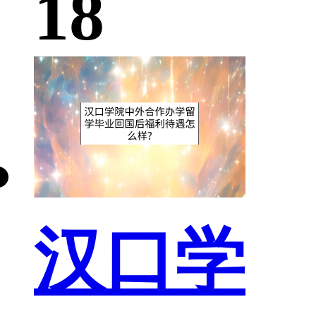
18
汉口学