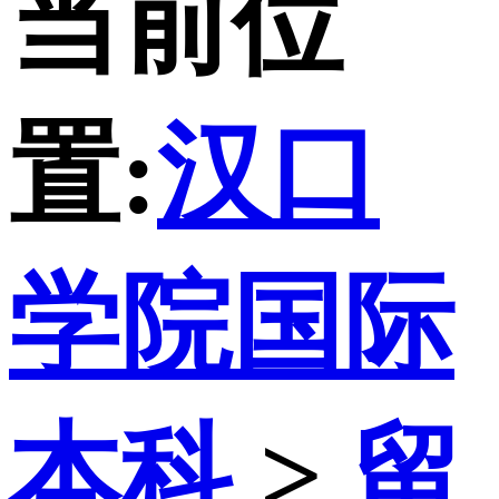
当前位
置:
汉口
学院国际
本科
>
留