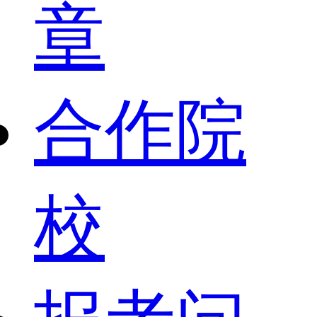
章
合作院
校