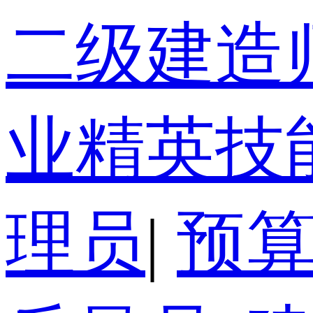
二级建造
业精英技
理员
|
预