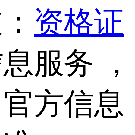
道：
资格证
息服务 ，
，官方信息