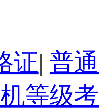
格证
|
普通
算机等级考