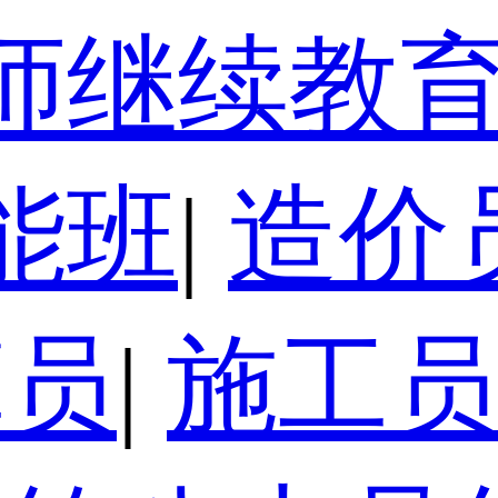
师继续教
能班
|
造价
算员
|
施工