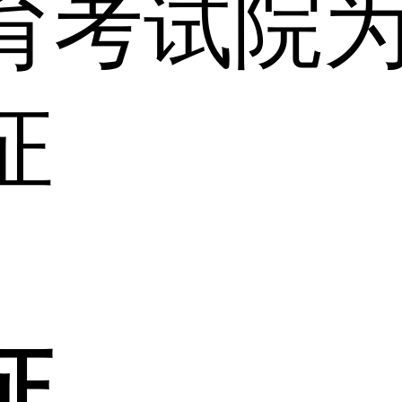
育考试院
证
证