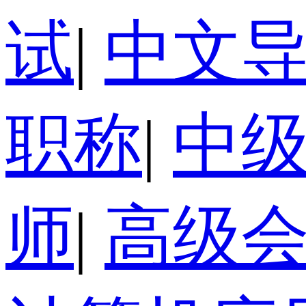
试
|
中文
职称
|
中
师
|
高级