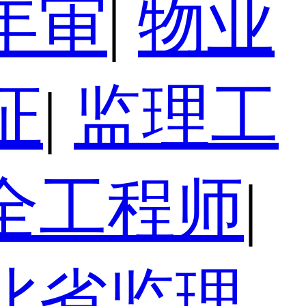
年审
|
物业
证
|
监理工
全工程师
|
北省监理