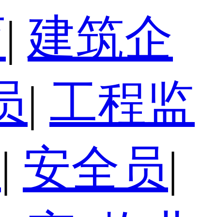
育
|
建筑企
员
|
工程监
员
|
安全员
|