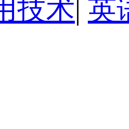
用技术
|
英