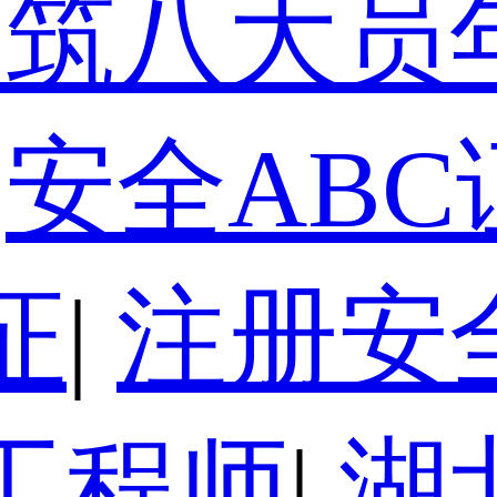
建筑八大员
安全ABC
证
|
注册安
工程师
|
湖