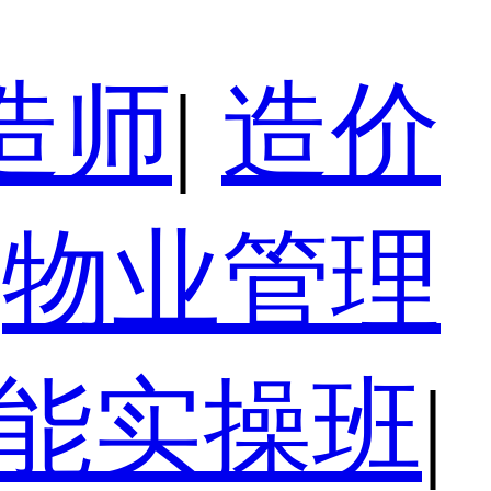
造师
|
造价
物业管理
技能实操班
|