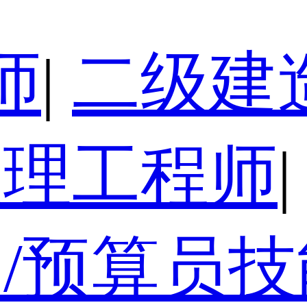
师
|
二级建
监理工程师
|
/预算员