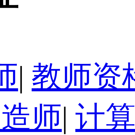
师
|
教师资
建造师
|
计