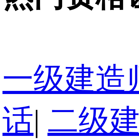
一级建造
话
|
二级