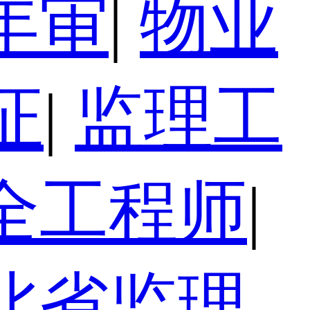
年审
|
物业
证
|
监理工
全工程师
|
北省监理