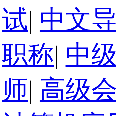
试
|
中文
职称
|
中
师
|
高级