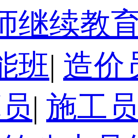
师继续教
能班
|
造价
算员
|
施工