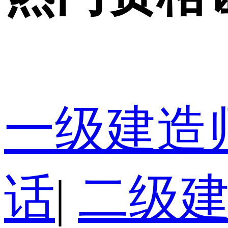
一级建造
话
|
二级