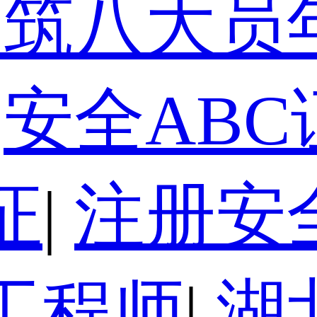
建筑八大员
安全ABC
证
|
注册安
工程师
|
湖