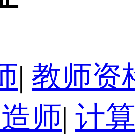
师
|
教师资
建造师
|
计