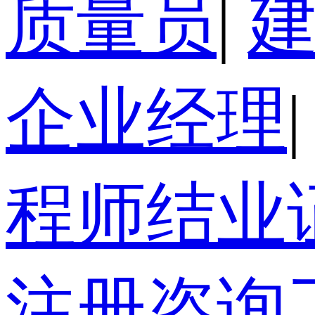
质量员
|
企业经理
|
程师结业
注册咨询