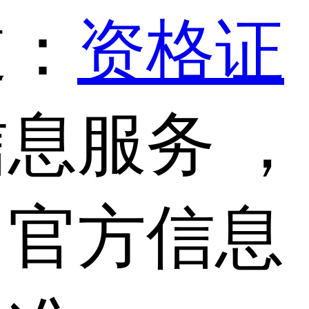
道：
资格证
息服务 ，
，官方信息