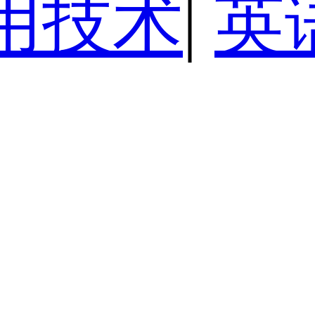
用技术
|
英