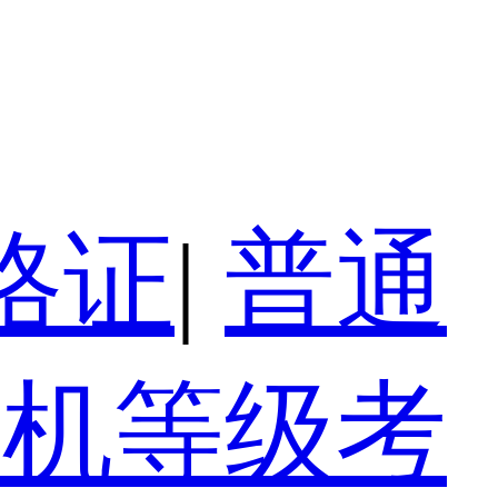
格证
|
普通
算机等级考