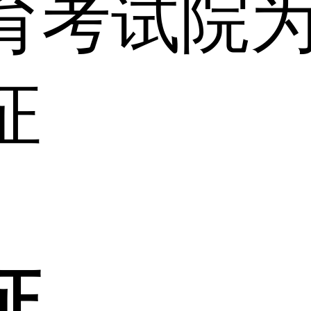
育考试院
证
证