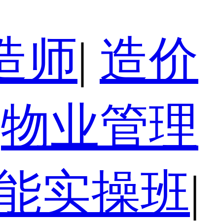
造师
|
造价
物业管理
技能实操班
|