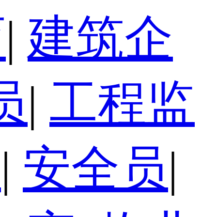
育
|
建筑企
员
|
工程监
员
|
安全员
|