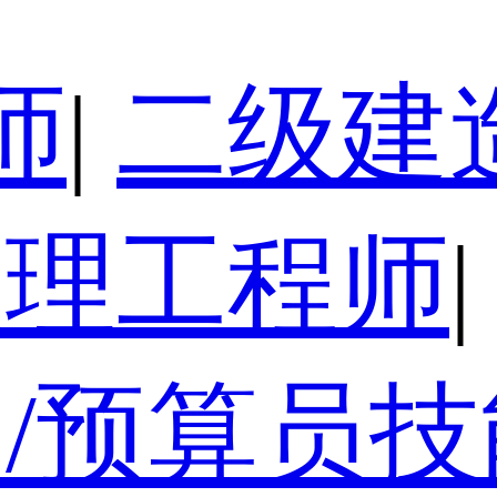
师
|
二级建
监理工程师
|
/预算员