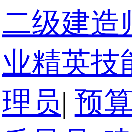
二级建造
业精英技
理员
|
预