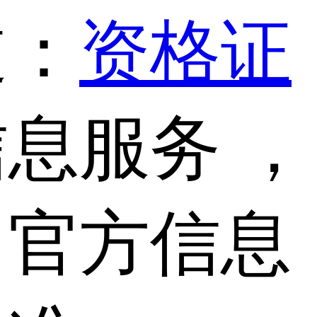
道：
资格证
息服务 ，
，官方信息