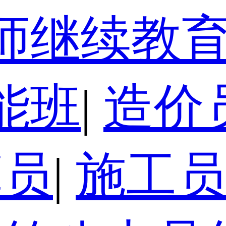
师继续教
能班
|
造价
算员
|
施工