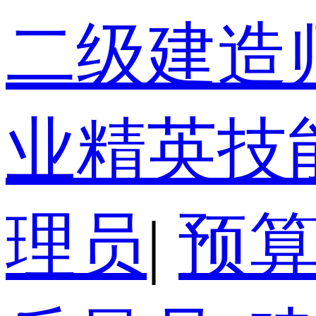
二级建造
业精英技
理员
|
预