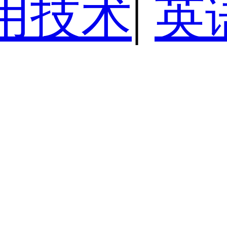
用技术
|
英