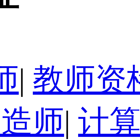
师
|
教师资
建造师
|
计