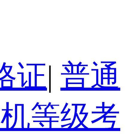
格证
|
普通
算机等级考