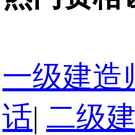
一级建造
话
|
二级