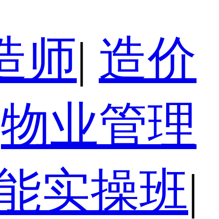
造师
|
造价
物业管理
技能实操班
|