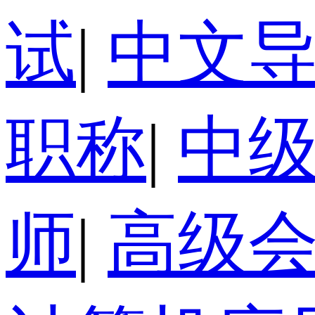
试
|
中文
职称
|
中
师
|
高级