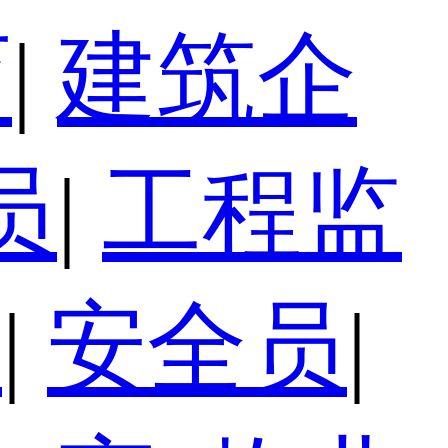
育
|
建筑企
员
|
工程监
员
|
安全员
|