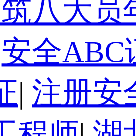
建筑八大员
安全ABC
证
|
注册安
工程师
|
湖