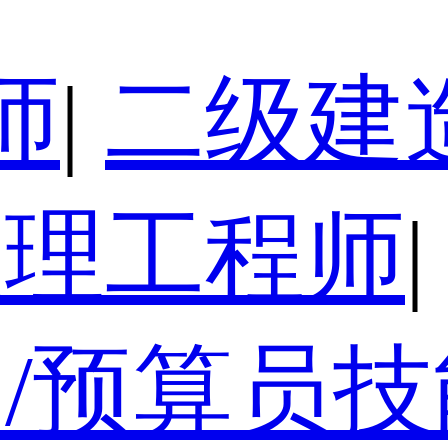
师
|
二级建
监理工程师
|
/预算员