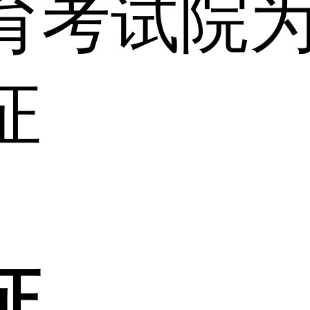
育考试院
证
证