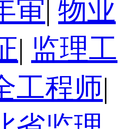
年审
|
物业
证
|
监理工
全工程师
|
北省监理