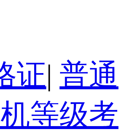
格证
|
普通
算机等级考