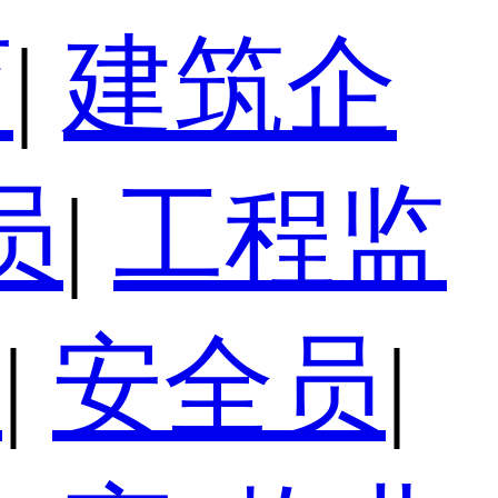
育
|
建筑企
员
|
工程监
员
|
安全员
|