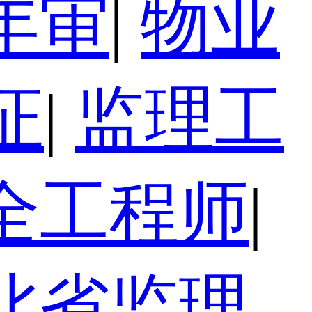
年审
|
物业
证
|
监理工
全工程师
|
北省监理