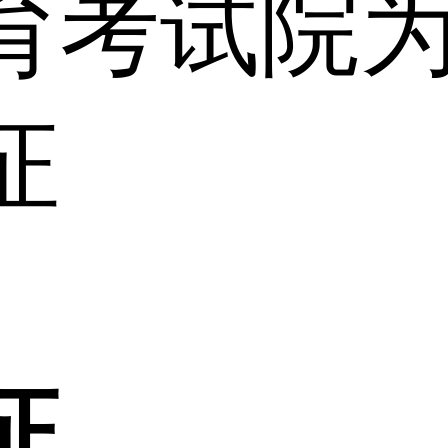
育考试院
证
证