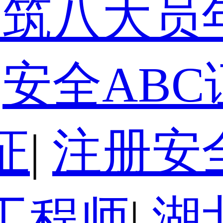
建筑八大员
安全ABC
证
|
注册安
工程师
|
湖