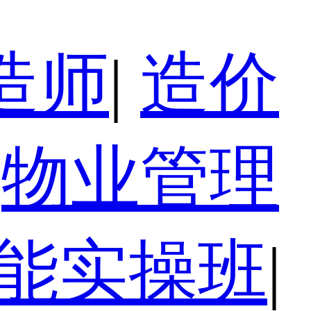
造师
|
造价
物业管理
技能实操班
|