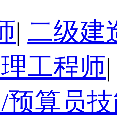
师
|
二级建
监理工程师
|
/预算员