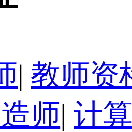
师
|
教师资
建造师
|
计