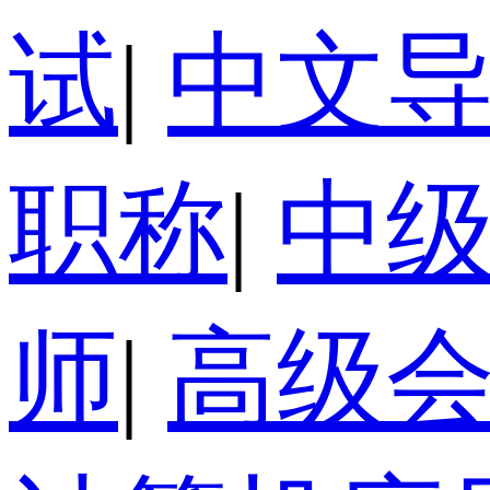
试
|
中文
职称
|
中
师
|
高级