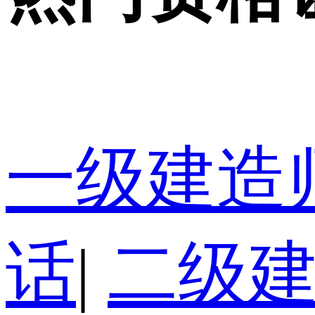
一级建造
话
|
二级