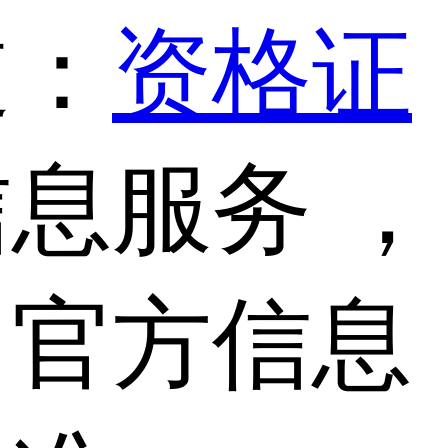
道：
资格证
息服务 ，
，官方信息