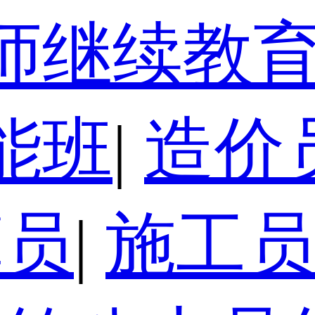
师继续教
能班
|
造价
算员
|
施工