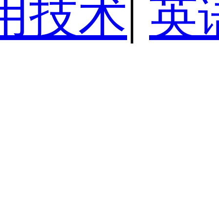
用技术
|
英