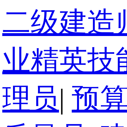
二级建造
业精英技
理员
|
预