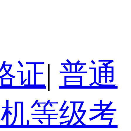
格证
|
普通
算机等级考