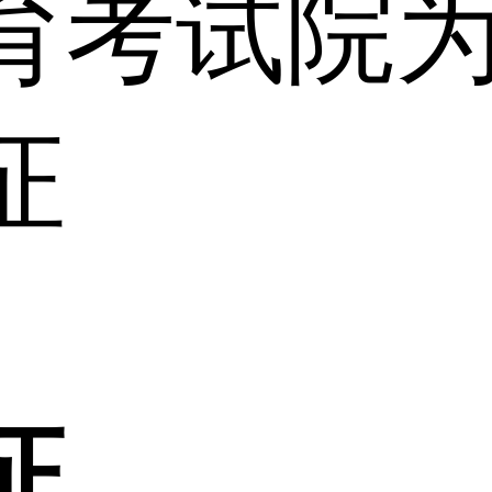
育考试院
证
证