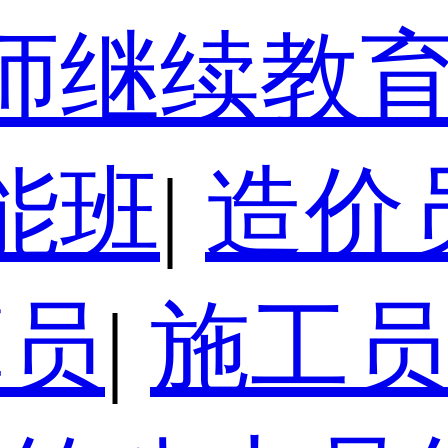
师继续教
能班
|
造价
算员
|
施工