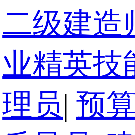
二级建造
业精英技
理员
|
预