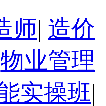
造师
|
造价
物业管理
技能实操班
|