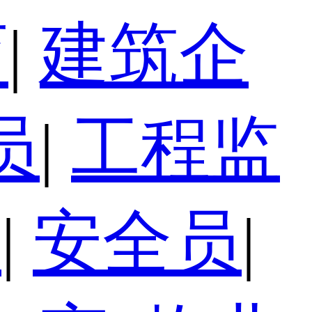
育
|
建筑企
员
|
工程监
员
|
安全员
|