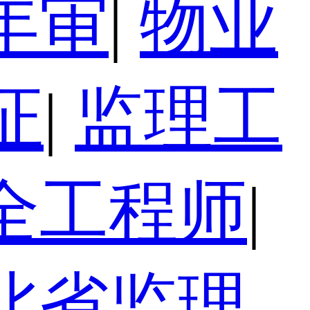
年审
|
物业
证
|
监理工
全工程师
|
北省监理