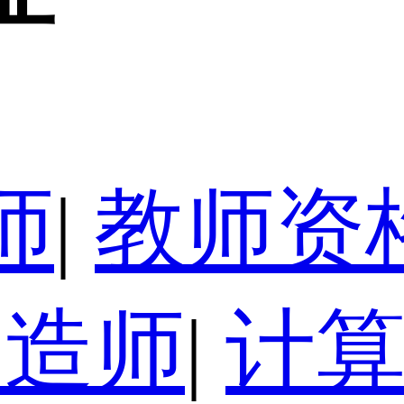
师
|
教师资
建造师
|
计