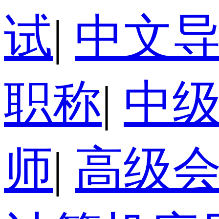
试
|
中文
职称
|
中
师
|
高级