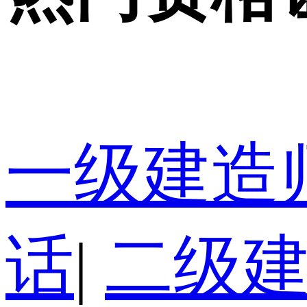
一级建造
话
|
二级