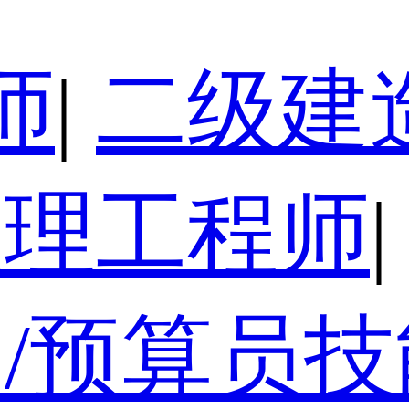
师
|
二级建
监理工程师
|
/预算员