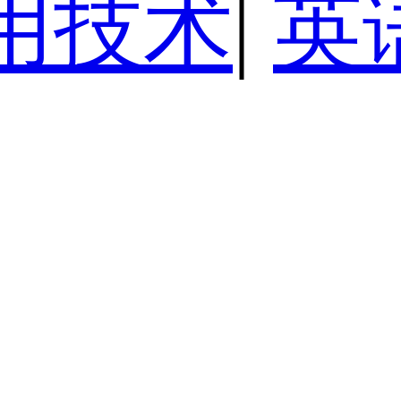
用技术
|
英