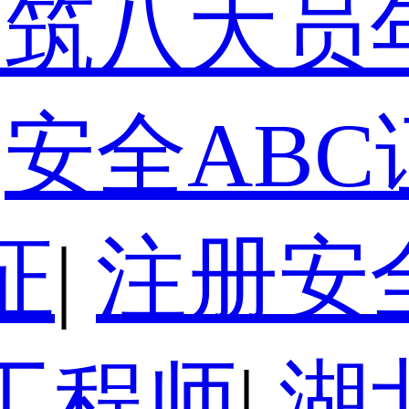
建筑八大员
安全ABC
证
|
注册安
工程师
|
湖