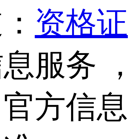
道：
资格证
息服务 ，
，官方信息