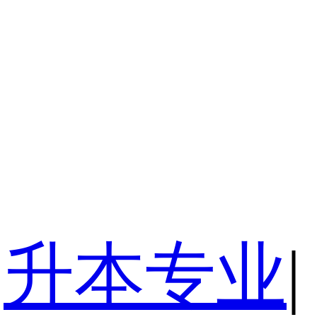
升本专业
|