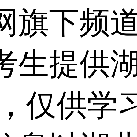
网旗下频
考生提供
 ，仅供学