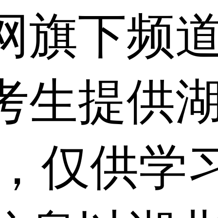
网旗下频
考生提供
 ，仅供学