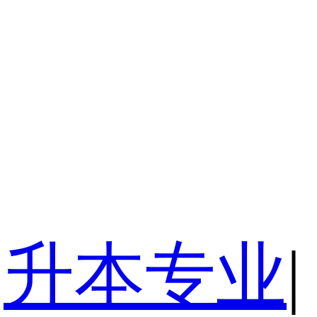
升本专业
|