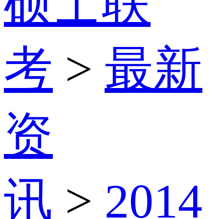
硕士联
考
>
最新
资
讯
>
2014