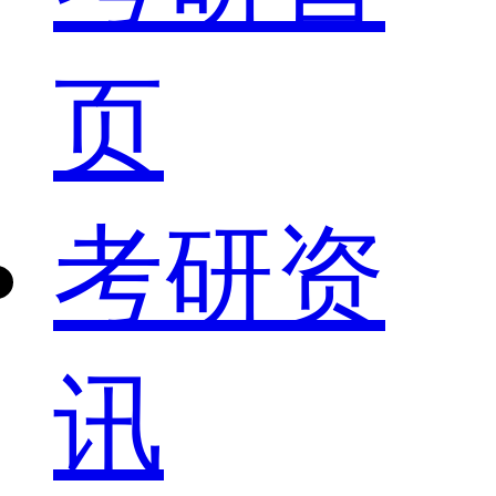
页
考研资
讯