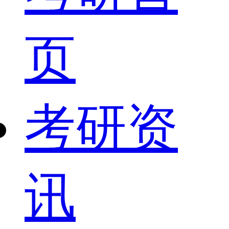
页
考研资
讯