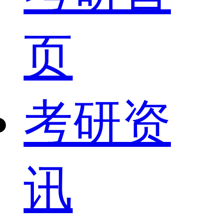
页
考研资
讯