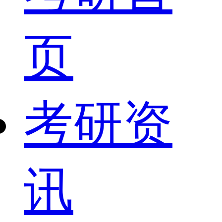
页
考研资
讯