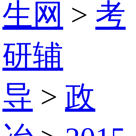
生网
>
考
研辅
导
>
政