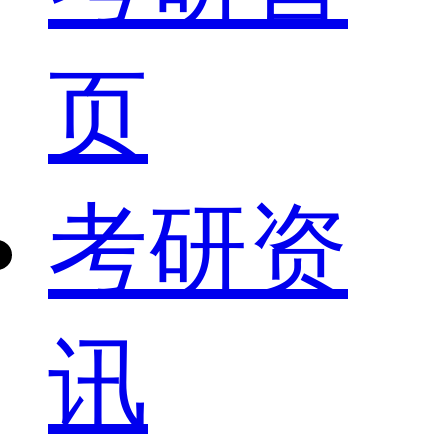
页
考研资
讯