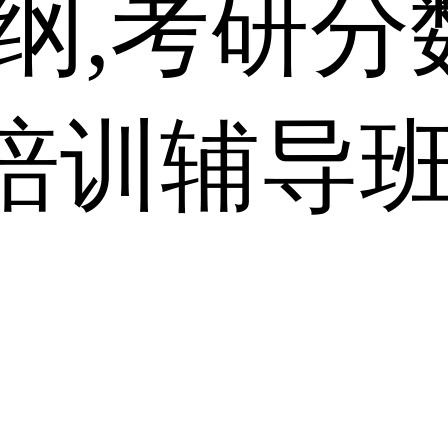
大纲,考研
培训辅导