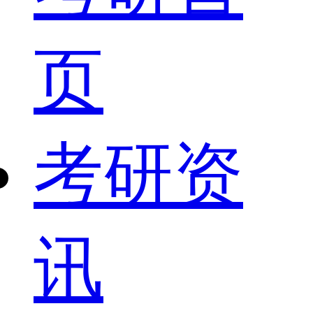
页
考研资
讯