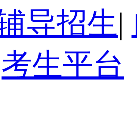
辅导招生
|
考生平台