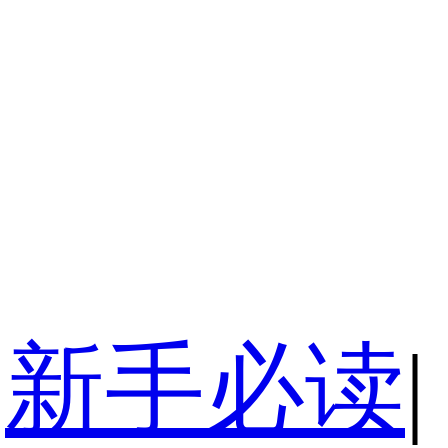
新手必读
|