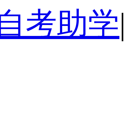
自考助学
|