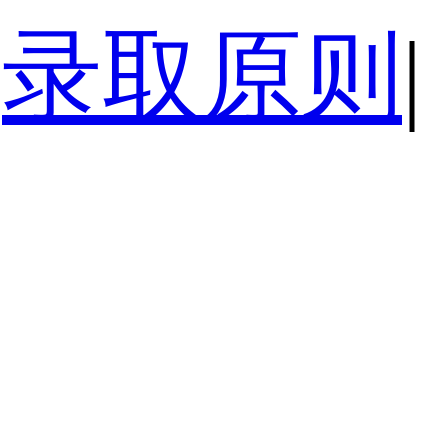
录取原则
|