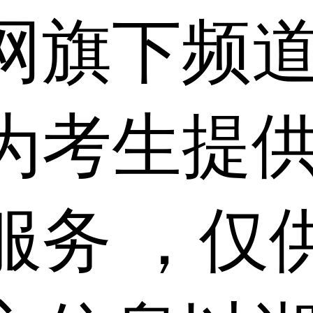
网旗下频
为考生提
服务 ，仅