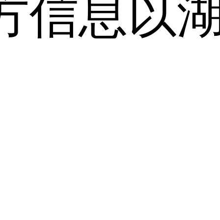
方信息以
。