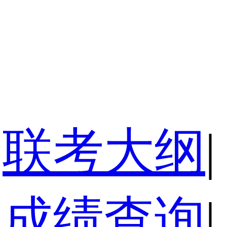
联考大纲
|
成绩查询
|