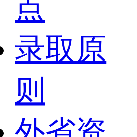
点
录取原
则
外省资