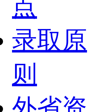
点
录取原
则
外省资