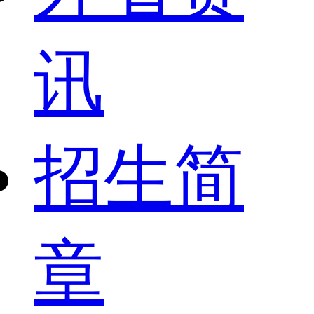
讯
招生简
章