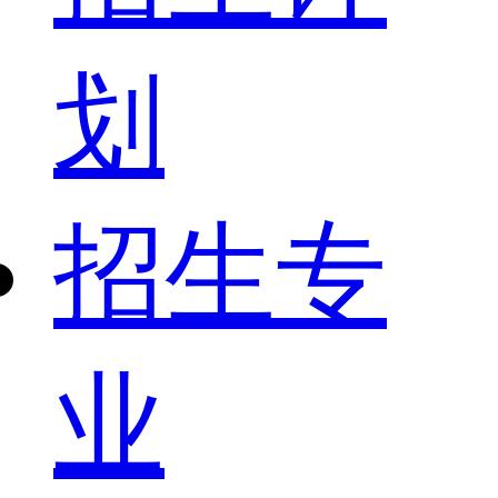
划
招生专
业