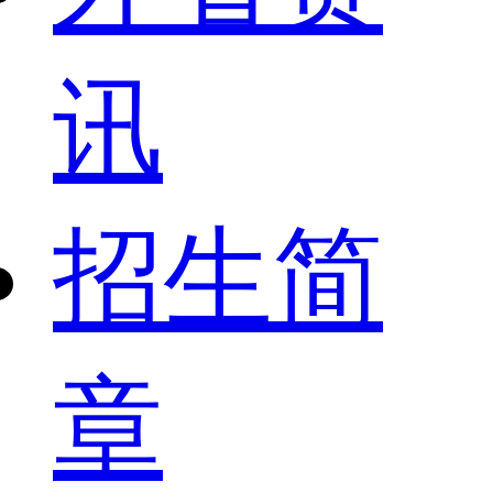
讯
招生简
章