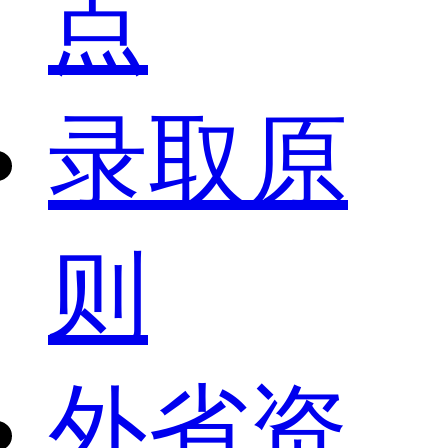
点
录取原
则
外省资