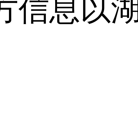
方信息以
。