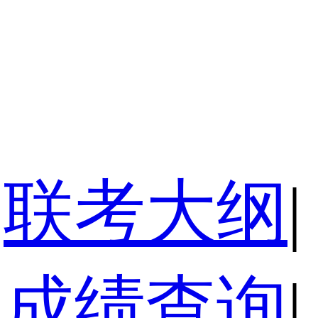
联考大纲
|
成绩查询
|