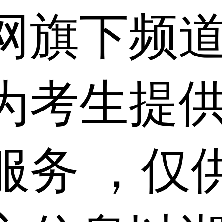
网旗下频
为考生提
服务 ，仅