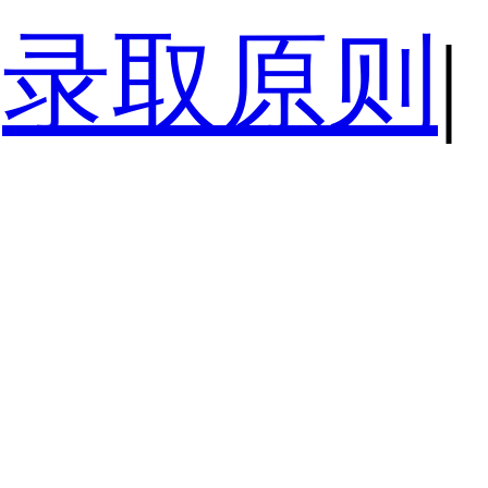
录取原则
|