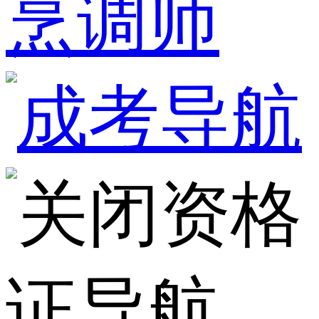
烹调师
资格
证导航